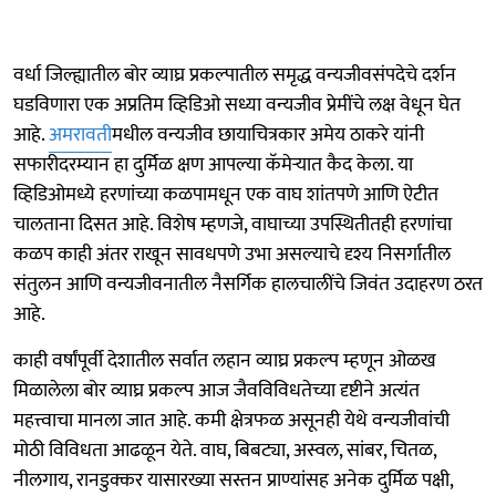
वर्धा जिल्ह्यातील बोर व्याघ्र प्रकल्पातील समृद्ध वन्यजीवसंपदेचे दर्शन
घडविणारा एक अप्रतिम व्हिडिओ सध्या वन्यजीव प्रेमींचे लक्ष वेधून घेत
आहे.
अमरावती
मधील वन्यजीव छायाचित्रकार अमेय ठाकरे यांनी
सफारीदरम्यान हा दुर्मिळ क्षण आपल्या कॅमेऱ्यात कैद केला. या
व्हिडिओमध्ये हरणांच्या कळपामधून एक वाघ शांतपणे आणि ऐटीत
चालताना दिसत आहे. विशेष म्हणजे, वाघाच्या उपस्थितीतही हरणांचा
कळप काही अंतर राखून सावधपणे उभा असल्याचे दृश्य निसर्गातील
संतुलन आणि वन्यजीवनातील नैसर्गिक हालचालींचे जिवंत उदाहरण ठरत
आहे.
काही वर्षांपूर्वी देशातील सर्वात लहान व्याघ्र प्रकल्प म्हणून ओळख
मिळालेला बोर व्याघ्र प्रकल्प आज जैवविविधतेच्या दृष्टीने अत्यंत
महत्त्वाचा मानला जात आहे. कमी क्षेत्रफळ असूनही येथे वन्यजीवांची
मोठी विविधता आढळून येते. वाघ, बिबट्या, अस्वल, सांबर, चितळ,
नीलगाय, रानडुक्कर यासारख्या सस्तन प्राण्यांसह अनेक दुर्मिळ पक्षी,