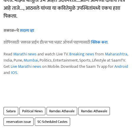
केली.'माझ्या बाजूला उभे आहेत उदयनराजे...आणि आमच्या दोघांचे चित्र
आहे ताजे..., आठवले यांच्या या कवितेमुळे उपस्थितांमध्ये एकच हशा
पिकला.
सकाळ+चे
सदस्य व्हा
शॉपिंगसाठी 'सकाळ प्राईम डील्स'च्या भन्नाट ऑफर्स पाहण्यासाठी
क्लिक करा
.
Read
Marathi news
and watch Live TV.
Breaking news
from
Maharashtra
,
India, Pune,
Mumbai
, Politics, Entertainment, Sports, Lifestyle at SaamTV.
Get
Live Marathi news
on Mobile. Download the Saam Tv app for
Android
and
IOS
.
Satara
Political News
Ramdas Athavale
Ramdas Athawale
reservation issue
SC-Scheduled Castes