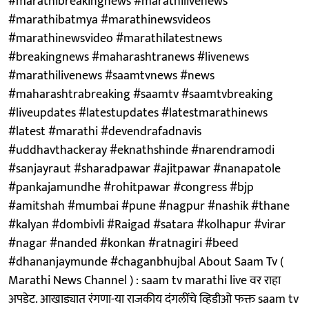
#marathibreakingnews #marathilivenews
#marathibatmya #marathinewsvideos
#marathinewsvideo #marathilatestnews
#breakingnews #maharashtranews #livenews
#marathilivenews #saamtvnews #news
#maharashtrabreaking #saamtv #saamtvbreaking
#liveupdates #latestupdates #latestmarathinews
#latest #marathi #devendrafadnavis
#uddhavthackeray #eknathshinde #narendramodi
#sanjayraut #sharadpawar #ajitpawar #nanapatole
#pankajamundhe #rohitpawar #congress #bjp
#amitshah #mumbai #pune #nagpur #nashik #thane
#kalyan #dombivli #Raigad #satara #kolhapur #virar
#nagar #nanded #konkan #ratnagiri #beed
#dhananjaymunde #chaganbhujbal About Saam Tv (
Marathi News Channel ) : saam tv marathi live वर राहा
अपडेट. आखाड्यात रंगणा-या राजकीय दंगलींचे व्हिडीओ फक्त saam tv