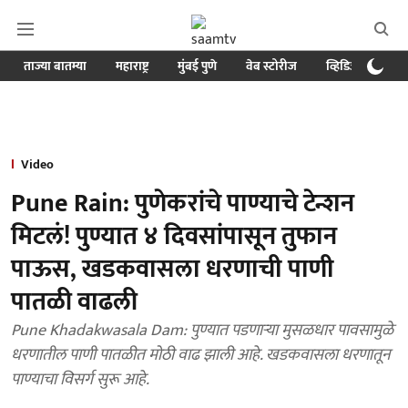
ताज्या बातम्या
महाराष्ट्र
मुंबई पुणे
वेब स्टोरीज
व्हिडिओ
क्र
Video
Pune Rain: पुणेकरांचे पाण्याचे टेन्शन
मिटलं! पुण्यात ४ दिवसांपासून तुफान
पाऊस, खडकवासला धरणाची पाणी
पातळी वाढली
Pune Khadakwasala Dam: पुण्यात पडणाऱ्या मुसळधार पावसामुळे
धरणातील पाणी पातळीत मोठी वाढ झाली आहे. खडकवासला धरणातून
पाण्याचा विसर्ग सुरू आहे.