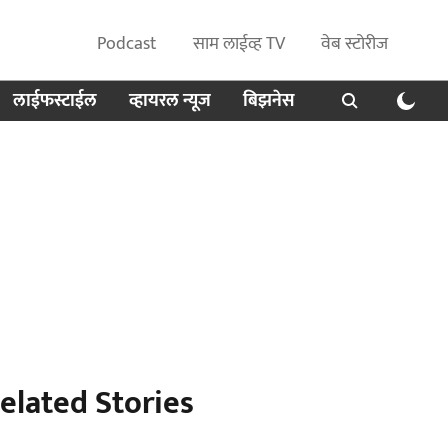
Podcast
साम लाईव्ह TV
वेब स्टोरीज
लाईफस्टाईल
व्हायरल न्यूज
बिझनेस
elated Stories