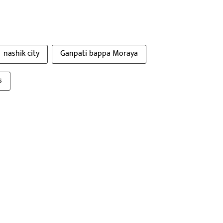
nashik city
Ganpati bappa Moraya
s