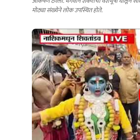
आकर्षण ठरला. भगवान शंकराची वेशभूषा घालून सादर 
मोठ्या संख्येने लोक उपस्थित होते.