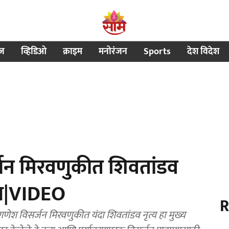
ीज
व्हिडिओ
क्राइम
मनोरंजन
Sports
देश विदेश
्जन मिरवणुकीत शिवतांडव
षण|VIDEO
R
 विसर्जन मिरवणुकीत यंदा शिवतांडव नृत्य हा मुख्य