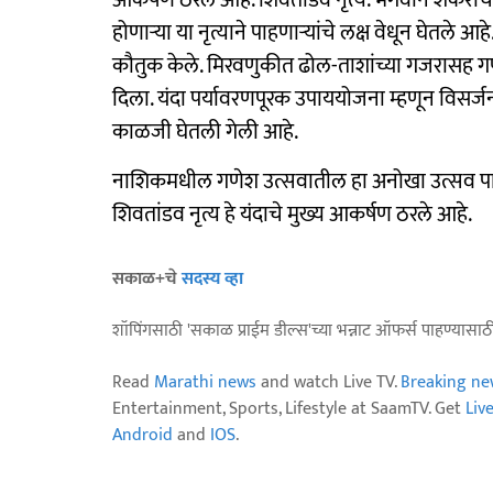
आकर्षण ठरलं आहे. शिवतांडव नृत्य. भगवान शंकराची
होणाऱ्या या नृत्याने पाहणाऱ्यांचे लक्ष वेधून घेतले आह
कौतुक केले. मिरवणुकीत ढोल-ताशांच्या गजरासह गण
दिला. यंदा पर्यावरणपूरक उपाययोजना म्हणून विसर्जन
काळजी घेतली गेली आहे.
नाशिकमधील गणेश उत्सवातील हा अनोखा उत्सव पाहण्
शिवतांडव नृत्य हे यंदाचे मुख्य आकर्षण ठरले आहे.
सकाळ+चे
सदस्य व्हा
शॉपिंगसाठी 'सकाळ प्राईम डील्स'च्या भन्नाट ऑफर्स पाहण्यासा
Read
Marathi news
and watch Live TV.
Breaking ne
Entertainment, Sports, Lifestyle at SaamTV. Get
Liv
Android
and
IOS
.