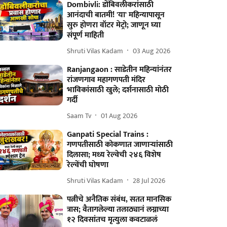
Dombivli: डोंबिवलीकरांसाठी
आनंदाची बातमी! 'या' महिन्यापासून
सुरु होणरा वॉटर मेट्रो; जाणून घ्या
संपूर्ण माहिती
Shruti Vilas Kadam
03 Aug 2026
Ranjangaon : साडेतीन महिन्यांनंतर
रांजणगाव महागणपती मंदिर
भाविकांसाठी खुले; दर्शनासाठी मोठी
गर्दी
Saam Tv
01 Aug 2026
Ganpati Special Trains :
गणपतीसाठी कोकणात जाणाऱ्यांसाठी
दिलासा; मध्य रेल्वेची २४६ विशेष
रेल्वेंची घोषणा
Shruti Vilas Kadam
28 Jul 2026
पत्नीचे अनैतिक संबंध, सतत मानसिक
त्रास; वैतागलेल्या तलाठ्यानं लग्नाच्या
१२ दिवसांतच मृत्युला कवटाळलं