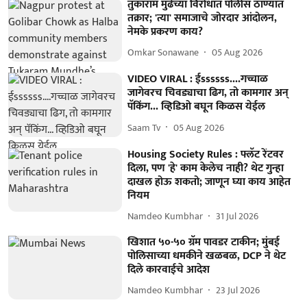
तुकाराम मुंढेंच्या विरोधात पोलीस ठाण्यात
तक्रार; 'त्या' समाजाचे जोरदार आंदोलन,
नेमके प्रकरण काय?
Omkar Sonawane
05 Aug 2026
VIDEO VIRAL : ईssssss....गच्चाळ
जागेवरच चिवड्याचा ढिग, तो कामगार अन्
पॅकिंग... व्हिडिओ बघून किळस येईल
Saam Tv
05 Aug 2026
Housing Society Rules : फ्लॅट रेंटवर
दिला, पण 'हे' काम केलेच नाही? थेट गुन्हा
दाखल होऊ शकतो; जाणून घ्या काय आहेत
नियम
Namdeo Kumbhar
31 Jul 2026
खिशात ५०-५० ग्रॅम पावडर टाकीन; मुंबई
पोलिसाच्या धमकीने खळबळ, DCP ने थेट
दिले कारवाईचे आदेश
Namdeo Kumbhar
23 Jul 2026