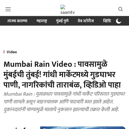
ताज्या बातम्या
महाराष्ट्र
मुंबई पुणे
वेब स्टोरीज
व्हिडिओ
क्र
Video
Mumbai Rain Video : पावसामुळे
मुंबईची तुंबई! गांधी मार्केटमध्ये गुडघाभर
पाणी, नागरिकांची ताराबंळ, व्हिडिओ पाहा
Mumbai Rain : मुसळधार पावसामुळे गांधी मार्केट परिसरात गुडघाभर
पाणी साचले असून वाहनचालक आणि पादचारी त्रस्त झाले आहेत.
दुकानदारांनी पाण्यामुळे मालाचे नुकसान झाल्याची तक्रार केली आहे.