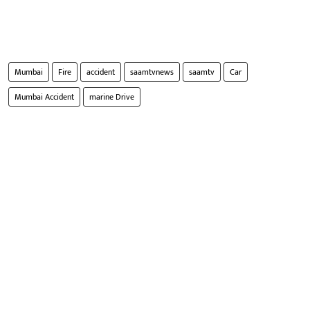
Mumbai
Fire
accident
saamtvnews
saamtv
Car
Mumbai Accident
marine Drive