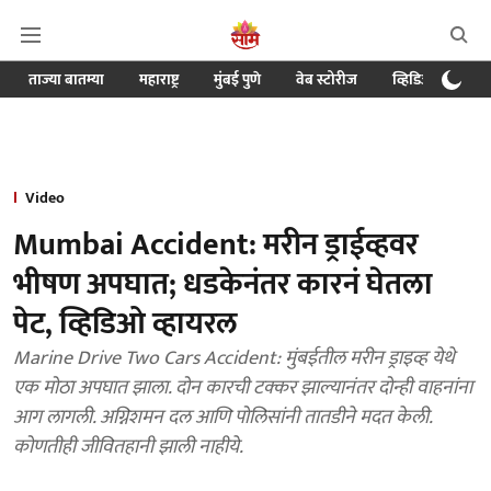
ताज्या बातम्या
महाराष्ट्र
मुंबई पुणे
वेब स्टोरीज
व्हिडिओ
क्र
Video
Mumbai Accident: मरीन ड्राईव्हवर
भीषण अपघात; धडकेनंतर कारनं घेतला
पेट, व्हिडिओ व्हायरल
Marine Drive Two Cars Accident: मुंबईतील मरीन ड्राइव्ह येथे
एक मोठा अपघात झाला. दोन कारची टक्कर झाल्यानंतर दोन्ही वाहनांना
आग लागली. अग्निशमन दल आणि पोलिसांनी तातडीने मदत केली.
कोणतीही जीवितहानी झाली नाहीये.