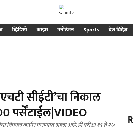
ीज
व्हिडिओ
क्राइम
मनोरंजन
Sports
देश विदेश
मएचटी सीईटी’चा निकाल
ा 100 पर्सेंटाईल|VIDEO
R
चा निकाल जाहीर करण्यात आला आहे. ही परीक्षा १९ ते २७