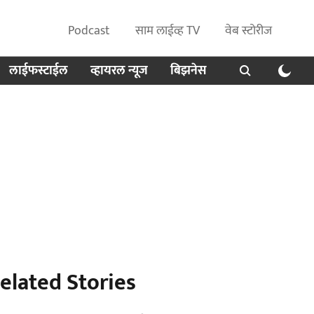
Podcast
साम लाईव्ह TV
वेब स्टोरीज
लाईफस्टाईल
व्हायरल न्यूज
बिझनेस
elated Stories