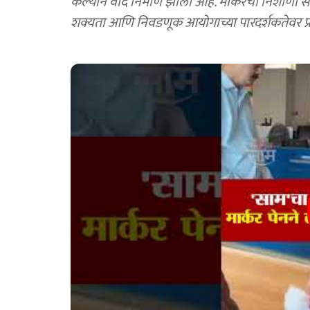
केल्याने वाद निर्माण झाला आहे. मार्करची निशाण
शक्यता आणि निवडणूक आयोगाच्या पारदर्शकतेवर प्र