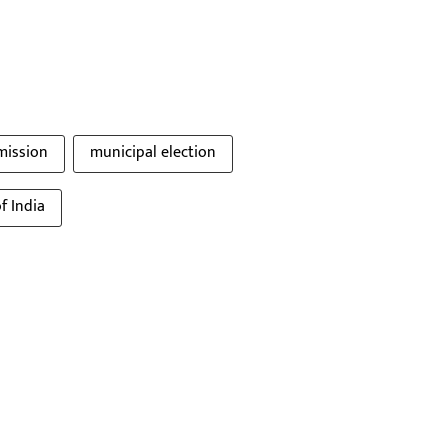
mission
municipal election
f India