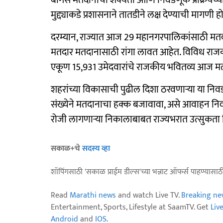
बोगस मतदानाची शक्यता आणि निवडणूक प्रक्रियेच्या प
मुद्द्याकडे प्रशासनाने तातडीने लक्ष देण्याची मागणी 
दरम्यान, राज्यात आज 29 महानगरपालिकांसाठी मतदा
मतदार मतदानासाठी रांगा लावत आहेत. विविध राजकी
एकूण 15,931 उमेदवारांचे राजकीय भवितव्य आज मत
शहरांच्या विकासाची पुढील दिशा ठरवणाऱ्या या निवडणु
संख्येने मतदानाचा हक्क बजावावा, असे आवाहन नि
रोजी लागणाऱ्या निकालाबाबत राज्यभरात उत्सुकता
सकाळ+चे
सदस्य व्हा
शॉपिंगसाठी 'सकाळ प्राईम डील्स'च्या भन्नाट ऑफर्स पाहण्यासा
Read
Marathi news
and watch Live TV.
Breaking ne
Entertainment, Sports, Lifestyle at SaamTV. Get
Liv
Android
and
IOS
.