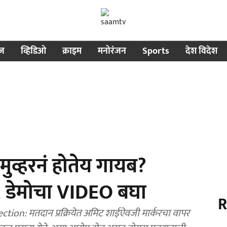
ीज
व्हिडिओ
क्राइम
मनोरंजन
Sports
देश विदेश
मुव्हरनं होतेय गायब?
, डेमोचा VIDEO बघा
R
tion: मतदान प्रक्रियेत अमिट शाईऐवजी मार्करचा वापर