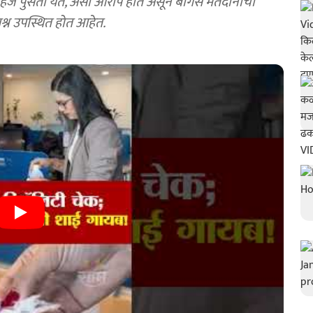
ी सहज पुसता येते, असा आरोप होत असून बोगस मतदानाची
श्न उपस्थित होत आहेत.