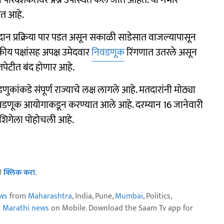
ारदर्शकतेवर प्रश्न उपस्थित केले जात आहेत. या गंभीर
होत आहे.
न प्रक्रिया पार पडत असून सकाळी साडेसात वाजल्यापासून
य पक्षांसह अपक्ष उमेदवार
निवडणूक
रिंगणात उतरले असून
पेटीत बंद होणार आहे.
कांकडे संपूर्ण राज्याचे लक्ष लागले आहे. मतदारांनी मोठ्या
वडणूक आयोगाकडून करण्यात आले आहे. दरम्यान 16 जानेवारी
 शिगेला पोहोचली आहे.
ठी
क्लिक करा
.
ws
from
Maharashtra
, India, Pune,
Mumbai
, Politics,
e Marathi news
on Mobile. Download the Saam Tv app for