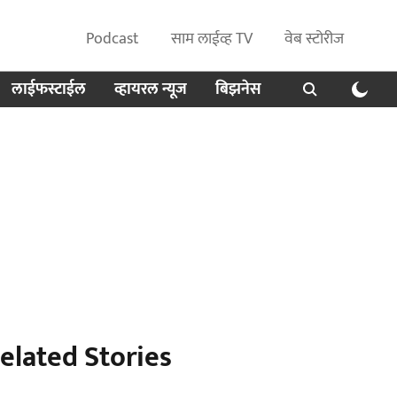
Podcast
साम लाईव्ह TV
वेब स्टोरीज
लाईफस्टाईल
व्हायरल न्यूज
बिझनेस
elated Stories