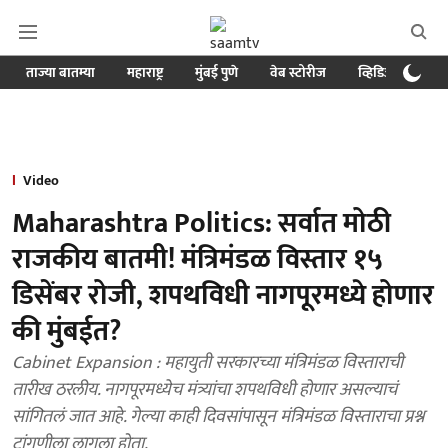
ताज्या बातम्या
महाराष्ट्र
मुंबई पुणे
वेब स्टोरीज
व्हिडिओ
क्र
Video
Maharashtra Politics: सर्वात मोठी
राजकीय बातमी! मंत्रिमंडळ विस्तार १५
डिसेंबर रोजी, शपथविधी नागपूरमध्ये होणार
की मुंबईत?
Cabinet Expansion : महायुती सरकारच्या मंत्रिमंडळ विस्ताराची
तारीख ठरलीय. नागपूरमध्येच मंत्र्यांचा शपथविधी होणार असल्याचं
सांगितलं जात आहे. गेल्या काही दिवसांपासून मंत्रिमंडळ विस्ताराचा प्रश्न
टांगणीला लागला होता.