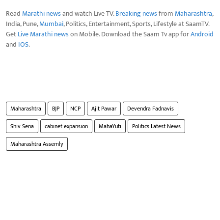
Read
Marathi news
and watch Live TV.
Breaking news
from
Maharashtra
,
India, Pune,
Mumbai
, Politics, Entertainment, Sports, Lifestyle at SaamTV.
Get
Live Marathi news
on Mobile. Download the Saam Tv app for
Android
and
IOS
.
Maharashtra
BJP
NCP
Ajit Pawar
Devendra Fadnavis
Shiv Sena
cabinet expansion
MahaYuti
Politics Latest News
Maharashtra Assemly