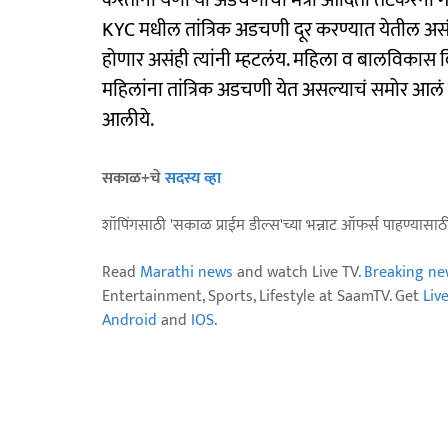
करताना येणाऱ्या अडचणींची मंत्री आदिती तटकरेंनी 
KYC मधील तांत्रिक अडचणी दूर करण्यात येतील असं
होणार असंही त्यांनी म्हटलंय. महिला व बालविकास
महिलांना तांत्रिक अडचणी येत असल्याचं समोर आ
आलीये.
सकाळ+चे
सदस्य व्हा
शॉपिंगसाठी 'सकाळ प्राईम डील्स'च्या भन्नाट ऑफर्स पाहण्यासा
Read
Marathi news
and watch Live TV.
Breaking ne
Entertainment, Sports, Lifestyle at SaamTV. Get
Liv
Android
and
IOS
.