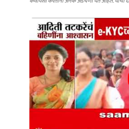
केवायसी करताना अनेक अडचणी येत आहेत. याची दखल