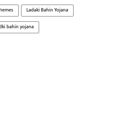
chemes
Ladaki Bahin Yojana
dki bahin yojana