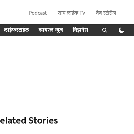
Podcast
साम लाईव्ह TV
वेब स्टोरीज
लाईफस्टाईल
व्हायरल न्यूज
बिझनेस
elated Stories