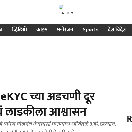
ीज
व्हिडिओ
क्राइम
मनोरंजन
Sports
देश विदेश
eKYC च्या अडचणी दूर
ं लाडकीला आश्वासन
R
बहीण योजनेत केवायसी करण्यास सांगितले आहे. दरम्यान,