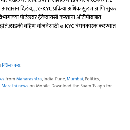
गंभीर दखल घेतलीय...त्यांनी सोशल मीडियावर पोस्टकरुन. E-
 आश्वासन दिलंय,.,,'e-KYC प्रक्रिया अधिक सुलभ आणि सुकर
 विभागाच्या पोर्टलवर ईकेवायसी करताना ओटीपीबाबत
लं होतं.लाडकी बहिण योजनेसाठी e-KYC बंधनकारक करण्यात
ठी
क्लिक करा
.
ws
from
Maharashtra
, India, Pune,
Mumbai
, Politics,
e Marathi news
on Mobile. Download the Saam Tv app for