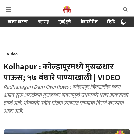
ताज्या बातम्या
महाराष्ट्र
मुंबई पुणे
वेब स्टोरीज
व्हिडिओ
क्र
Video
Kolhapur : कोल्हापूरमध्ये मुसळधार
पाऊस; ५७ बंधारे पाण्याखाली | VIDEO
Radhanagari Dam Overflows : कोल्हापूर जिल्ह्यातील धरण
क्षेत्रात सुरू असलेल्या मुसळधार पावसामुळे राधानगरी धरण ओव्हरफ्लो
झालं आहे. भोगावती नदीत मोठ्या प्रमाणात पाण्याचा विसर्ग करण्यात
आला आहे.