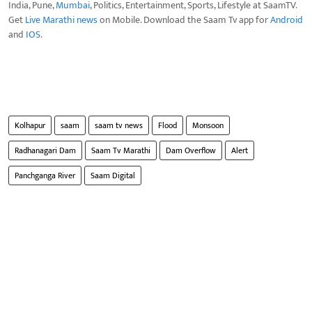
India, Pune,
Mumbai
, Politics, Entertainment, Sports, Lifestyle at SaamTV.
Get
Live Marathi news
on Mobile. Download the Saam Tv app for
Android
and
IOS
.
Kolhapur
saam
saam tv news
Flood
Monsoon
Radhanagari Dam
Saam Tv Marathi
Dam Overflow
Alert
Panchganga River
Saam Digital