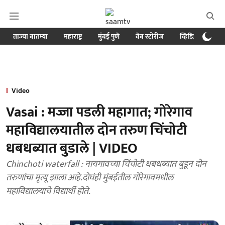
ताज्या बातम्या
महाराष्ट्र
मुंबई पुणे
वेब स्टोरीज
व्हिडिओ
क्र
Video
Vasai : मज्जा पडली महागात; गोरेगाव
महाविद्यालयातील दोन तरुण चिंचोटी
धबधब्यात बुडाले | VIDEO
Chinchoti waterfall : नायगावच्या चिंचोटी धबधब्यात बुडून दोन
तरुणांचा मृत्यू झाला आहे.दोघंही मुंबईतील गोरेगावमधील
महाविद्यालयाचे विद्यार्थी होते.