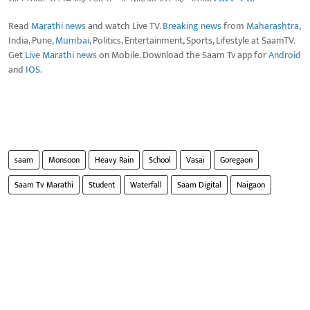
Read
Marathi news
and watch Live TV.
Breaking news
from
Maharashtra
,
India, Pune,
Mumbai
, Politics, Entertainment, Sports, Lifestyle at SaamTV.
Get
Live Marathi news
on Mobile. Download the Saam Tv app for
Android
and
IOS
.
saam
Monsoon
Heavy Rain
School
Vasai
Goregaon
Saam Tv Marathi
Student
Waterfall
Saam Digital
Naigaon