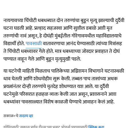
नायगावच्या चिंचोटी धबधब्यात दोन तरुणांचा बुडून मृत्यू झाल्याची दुर्दैवी
घटना घडली आहे. प्रल्हाद सहजरवा आणि सुशील डबाळे अशी मृत
तरुणांची नावं असून, हे दोघंही मुंबईतील गोरेगावमधील महाविद्यालयाचे
विद्यार्थी होते.
पावसाळी
वातावरणाचा आनंद घेण्यासाठी त्यांच्या मित्रांसह
ते चिंचोटी धबध्यावर गेले होते. मात्र धबध्याच्या जोरदार प्रवाहात ते दोघं
पाण्यात वाहून गेले आणि बुडून मृत्युमुखी पडले.
या घटनेची माहिती मिळताच पालिकेच्या अग्निशमन विभागाने घटनास्थळी
धाव घेतली आणि शोधमोहीम सुरू केली. तब्बल पाच तासांच्या अथक
प्रयत्नांनंतर दोन्ही तरुणांचे मृतदेह शोधण्यात यश आले. या दुर्दैवी
घटनेमुळे परिसरात हळहळ व्यक्त केली जात असून, प्रशासनाने अशा
धबध्यांवर पावसाळ्यात विशेष काळजी घेण्याचे आवाहन केलं आहे.
सकाळ+चे
सदस्य व्हा
शॉपिंगसाठी 'सकाळ प्राईम डील्स'च्या भन्नाट ऑफर्स पाहण्यासाठी
क्लिक करा
.