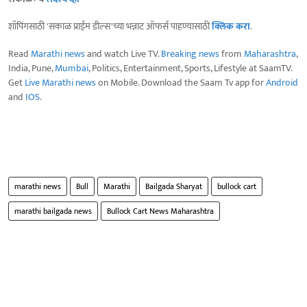
शॉपिंगसाठी 'सकाळ प्राईम डील्स'च्या भन्नाट ऑफर्स पाहण्यासाठी
क्लिक करा
.
Read
Marathi news
and watch Live TV.
Breaking news
from
Maharashtra
,
India, Pune,
Mumbai
, Politics, Entertainment, Sports, Lifestyle at SaamTV.
Get
Live Marathi news
on Mobile. Download the Saam Tv app for
Android
and
IOS
.
marathi news
Bull
Marathi
Bailgada Sharyat
bullock cart
marathi bailgada news
Bullock Cart News Maharashtra