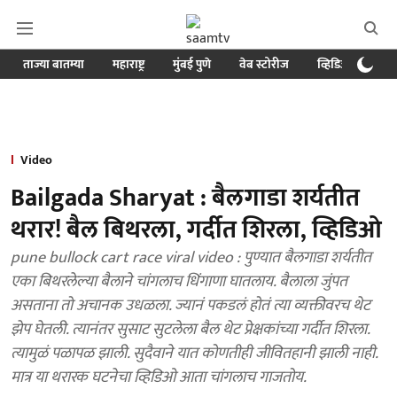
ताज्या बातम्या
महाराष्ट्र
मुंबई पुणे
वेब स्टोरीज
व्हिडिओ
क्र
Video
Bailgada Sharyat : बैलगाडा शर्यतीत
थरार! बैल बिथरला, गर्दीत शिरला, व्हिडिओ
pune bullock cart race viral video : पुण्यात बैलगाडा शर्यतीत
एका बिथरलेल्या बैलाने चांगलाच धिंगाणा घातलाय. बैलाला जुंपत
असताना तो अचानक उधळला. ज्यानं पकडलं होतं त्या व्यक्तीवरच थेट
झेप घेतली. त्यानंतर सुसाट सुटलेला बैल थेट प्रेक्षकांच्या गर्दीत शिरला.
त्यामुळं पळापळ झाली. सुदैवाने यात कोणतीही जीवितहानी झाली नाही.
मात्र या थरारक घटनेचा व्हिडिओ आता चांगलाच गाजतोय.