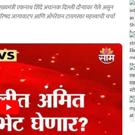
यमंत्री एकनाथ शिंदे अचानक दिल्ली दौऱ्यावर गेले असून
 परिषद जागावाटप आणि ऑपरेशन टायगरवर महत्त्वाची चर्चा