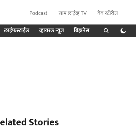
Podcast
साम लाईव्ह TV
वेब स्टोरीज
लाईफस्टाईल
व्हायरल न्यूज
बिझनेस
elated Stories