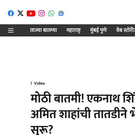
ताज्या बातम्या
महाराष्ट्र
मुंबई पुणे
वेब स्टोर
Video
मोठी बातमी! एकनाथ शि
अमित शाहांची तातडीने भ
सुरू?