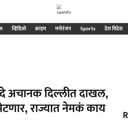
ीज
व्हिडिओ
क्राइम
मनोरंजन
Sports
देश विदेश
ंदे अचानक दिल्लीत दाखल,
ेटणार, राज्यात नेमकं काय
R