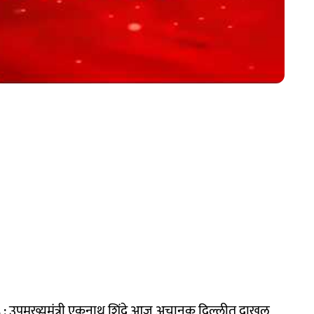
 उपमुख्यमंत्री एकनाथ शिंदे आज अचानक दिल्लीत दाखल