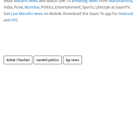
Read
Marathi news
and watch Live TV.
Breaking news
from
Maharashtra
,
India, Pune,
Mumbai
, Politics, Entertainment, Sports, Lifestyle at SaamTV.
Get
Live Marathi news
on Mobile. Download the Saam Tv app for
Android
and
IOS
.
Ashok Chavhan
nanded politics
bjp news