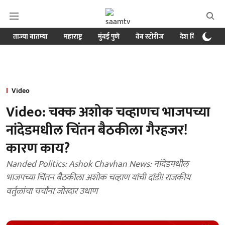
ताज्या बातम्या
महाराष्ट्र
मुंबई पुणे
वेब स्टोरीज
देश विदेश
ब
Video
Video: चक्क अशोक चव्हाणच भाजपच्या
नांदेडमधील चिंतन बैठकीला गैरहजर!
कारण काय?
Nanded Politics: Ashok Chavhan News: नांदेडमधील
भाजपच्या चिंतन बैठकीला अशोक चव्हाण यांची दांडी! राजकीय
वर्तुळांचा चर्चांना जोरदार उधाण