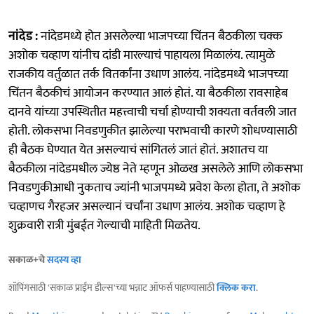
नांदेड :
नांदेडमध्ये होत असलेल्या भाजपच्या चिंतन बैठकीला चक्क
अशोक चव्हाण यांनीच दांडी मारल्याचं पाहायला मिळालंय. त्यामुळे
राजकीय वर्तुळात तर्क वितर्कांना उधाण आलंय. नांदेडमध्ये भाजपच्या
चिंतन बैठकीचं आयोजन करण्यात आलं होतं. या बैठकीला रावसाहेब
दानवे यांच्या उपस्थितीत महत्त्वाची चर्चा होण्याची शक्यता वर्तवली जात
होती. लोकसभा निवडणुकीत झालेल्या पराभवाची कारणे शोधण्यासाठी
ही बैठक घेण्यात येत असल्याचं सांगितलं जातं होतं. अशातच या
बैठकीला नांदेडमधील ज्येष्ठ नेते म्हणून ओळख असलेले आणि लोकसभा
निवडणुकीआधी नुकताच ज्यांनी भाजपमध्ये प्रवेश केला होता, ते अशोक
चव्हाणच गैरहजर असल्यानं चर्चांना उधाण आलंय. अशोक चव्हाण हे
शुक्रवारी रात्री मुंबईत गेल्याची माहिती मिळतेय.
सकाळ+चे
सदस्य व्हा
शॉपिंगसाठी 'सकाळ प्राईम डील्स'च्या भन्नाट ऑफर्स पाहण्यासाठी
क्लिक करा
.