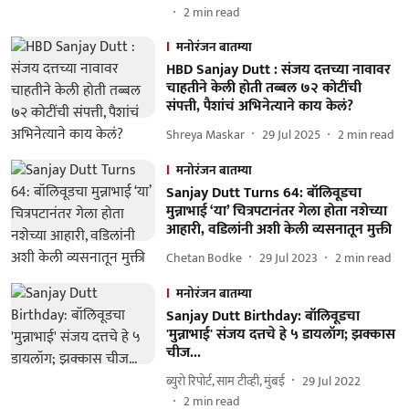
2
min read
मनोरंजन बातम्या
HBD Sanjay Dutt : संजय दत्तच्या नावावर
चाहतीने केली होती तब्बल ७२ कोटींची
संपत्ती, पैशांचं अभिनेत्याने काय केलं?
Shreya Maskar
29 Jul 2025
2
min read
मनोरंजन बातम्या
Sanjay Dutt Turns 64: बॉलिवूडचा
मुन्नाभाई ‘या’ चित्रपटानंतर गेला होता नशेच्या
आहारी, वडिलांनी अशी केली व्यसनातून मुक्ती
Chetan Bodke
29 Jul 2023
2
min read
मनोरंजन बातम्या
Sanjay Dutt Birthday: बॉलिवूडचा
'मुन्नाभाई' संजय दत्तचे हे ५ डायलॉग; झक्कास
चीज...
ब्युरो रिपोर्ट, साम टीव्ही, मुंबई
29 Jul 2022
2
min read