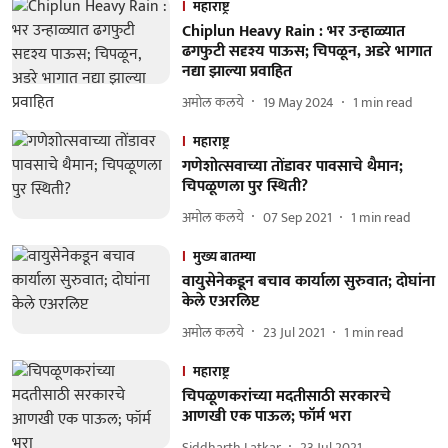
महाराष्ट्र
Chiplun Heavy Rain : भर उन्हाळ्यात
ढगफुटी सदृश्य पाऊस; चिपळून, अडरे भागात
नद्या झाल्या प्रवाहित
अमोल कलये
19 May 2024
1
min read
महाराष्ट्र
गणेशाेत्सवाच्या ताेंडावर पावसाचे थैमान;
चिपळूणला पुर स्थिती?
अमोल कलये
07 Sep 2021
1
min read
मुख्य बातम्या
वायुसेनेकडून बचाव कार्याला सुरुवात; दाेघांना
केले एअरलिप्ट
अमोल कलये
23 Jul 2021
1
min read
महाराष्ट्र
चिपळूणकरांच्या मदतीसाठी सरकारचे
आणखी एक पाऊल; फॉर्म भरा
Siddharth Latkar
23 Jul 2021