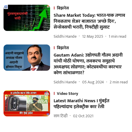
बिझनेस
Share Market Today: भारत-पाक तणाव
निवळताच शेअर बाजारात 'अच्छे दिन',
सेन्सेक्सची भरारी, निफ्टीही सुसाट
Siddhi Hande
12 May 2025
1
min read
बिझनेस
Gautam Adani: उद्योगपती गौतम अदानी
यांची मोठी घोषणा, लवकरच समुहाचे
अध्यक्षपद सोडणार; कोट्यवधींचा कारभार
कोण सांभाळणार?
Siddhi Hande
05 Aug 2024
2
min read
Video Story
Latest Marathi News I मुंबईत
पहिल्यांदाच इलेक्ट्रीक कार रॅली
साम टिव्ही
02 Oct 2021