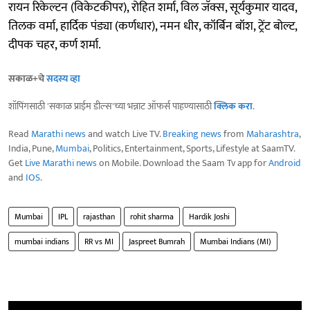
रायन रिकेल्टन (विकेटकीपर), रोहित शर्मा, विल जॅक्स, सूर्यकुमार यादव,
तिलक वर्मा, हार्दिक पंड्या (कर्णधार), नमन धीर, कॉर्बिन बॉश, ट्रेंट बोल्ट,
दीपक चहर, कर्ण शर्मा.
सकाळ+चे
सदस्य व्हा
शॉपिंगसाठी 'सकाळ प्राईम डील्स'च्या भन्नाट ऑफर्स पाहण्यासाठी
क्लिक करा
.
Read
Marathi news
and watch Live TV.
Breaking news
from
Maharashtra
,
India, Pune,
Mumbai
, Politics, Entertainment, Sports, Lifestyle at SaamTV.
Get
Live Marathi news
on Mobile. Download the Saam Tv app for
Android
and
IOS
.
Mumbai
IPL
rajasthan
rohit sharma
Hardik Joshi
mumbai indians
RR vs MI
Jaspreet Bumrah
Mumbai Indians (MI)