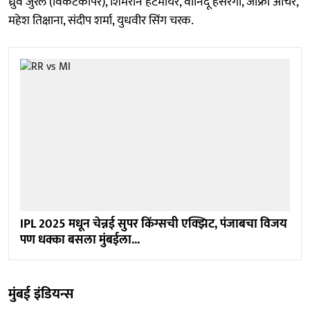
ध्रुव जुरेल (विकेटकीपर), शिमरॉन हेटमायर, वानिंदू हसरंगा, जोफ्रा आर्चर,
महेश तिक्षाना, संदीप शर्मा, युधवीर सिंग चरक.
IPL 2025 मधून चेन्नई सुपर किंग्सची एक्झिट, पंजाबचा विजय
पण धक्का बसला मुंबईला...
मुंबई इंडियन्स