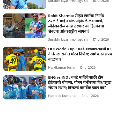
Surabhi Jayashree Jagdish
18 Jul 2026
Rohit Sharma: रोहित शर्माचा निर्णय
ठरला? आई-वडील पोहोचले लंडनमध्ये,
लॉर्ड्सवरील वनडे ठरणार का हिटमॅनचा
शेवटचा आंतरराष्ट्रीय सामना?
Surabhi Jayashree Jagdish
17 Jul 2026
ODI World Cup : वनडे वर्ल्डकपसंबंधी ICC
ने घेतला सर्वात मोठा निर्णय; स्पर्धेचं स्वरुपच
बदलणार
Nandkumar Joshi
15 Jul 2026
ENG vs IND : वनडे मालिकेसाठी टीम
इंडियाची घोषणा, गौतम गंभीरच्या विश्वासूला
संघात स्थान; विराटचं कमबॅक झालं का?
Namdeo Kumbhar
21 Jun 2026