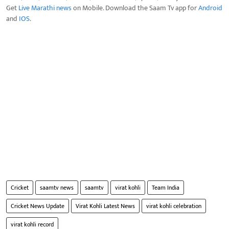
Get
Live Marathi news
on Mobile. Download the Saam Tv app for
Android
and
IOS
.
Cricket
saamtv news
saamtv
virat kohli
Team India
Cricket News Update
Virat Kohli Latest News
virat kohli celebration
virat kohli record