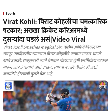
Sports
Virat Kohli: व‍िराट कोहलीचा चमत्कारिक
षटकार; अख्खा क्रिकेट करिअरमध्ये
दुसऱ्यांदा घडलं असं|Video Viral
Virat Kohli Smashes Magical Six: दक्षिण आफ्रिकेविरुद्धच्या
रायपूर एकदिवसीय सामन्यात विराट कोहलीने षटकार मारून आपले
खाते उघडले. रायपूरमध्ये त्याने वेगवान गोलंदाज लुंगी एनगिडीला षटकार
मारून आपलं धावांचे खातं उघडलं. त्याच्या कारकिर्दीतील ही अशी
कामगिरी होण्याची दुसरी वेळ आहे.