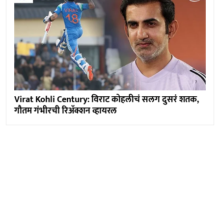
Virat Kohli Century: विराट कोहलीचं सलग दुसरं शतक,
गौतम गंभीरची रिअ‍ॅक्शन व्हायरल