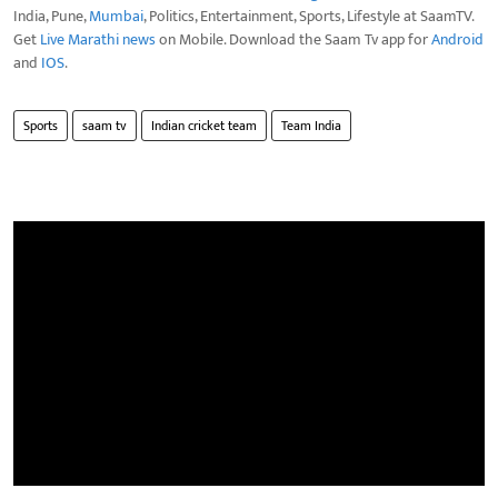
India, Pune,
Mumbai
, Politics, Entertainment, Sports, Lifestyle at SaamTV.
Get
Live Marathi news
on Mobile. Download the Saam Tv app for
Android
and
IOS
.
Sports
saam tv
Indian cricket team
Team India