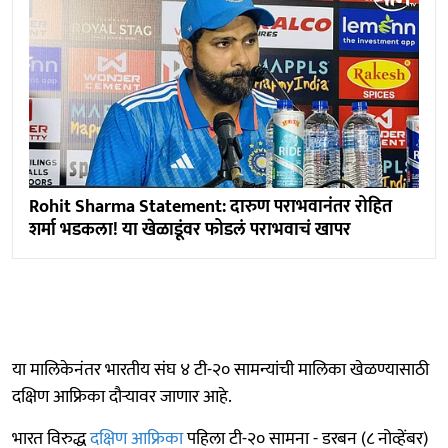
Rohit Sharma Statement: दारुण पराभवानंतर रोहित
शर्मा भडकला! या खेळाडूंवर फोडलं पराभवाचं खापर
या मालिकेनंतर भारतीय संघ ४ टी-२० सामन्यांची मालिका खेळण्यासाठी
दक्षिण आफ्रिका दौऱ्यावर जाणार आहे.
भारत विरुद्ध
दक्षिण आफ्रिका
पहिला टी-२० सामना - डरबन (८ नोव्हेंबर)