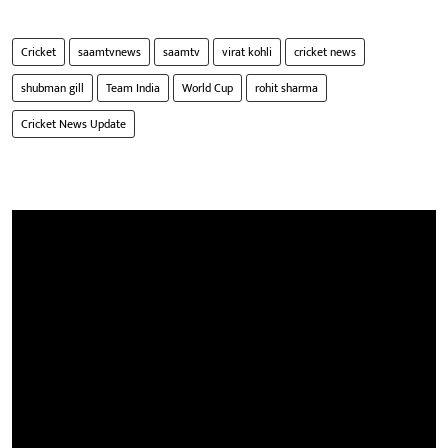
Cricket
saamtvnews
saamtv
virat kohli
cricket news
shubman gill
Team India
World Cup
rohit sharma
Cricket News Update