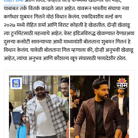
रोहित शर्मा
आणि विराट कोहली वर्ल्ड कपमध्ये खेळणार का नाही,
याबाबत तर्क वितर्क काढले जात आहेत. यावरून भारतीय संघाचा नवा
कर्णधार शुबमन गिलने मोठं विधान केलंय. एकदिवशीय वर्ल्ड कप
२०२७ मध्ये रोहित शर्मा आणि विराट कोहली हे खेळतील. दोन्ही खेळाडू
त्या टुर्नामेंटसाठी महत्त्वाचे आहेत. वेस्ट इंडिजविरुद्ध खेळण्यात येणाऱअया
दुसऱ्या कसोटी सामन्याच्या आधी माध्यमांशी बोलताना शुबमन गिलनं हे
विधान केलंय. यावेळी बोलताना गिल म्हणाला की, दोन्ही अनुभवी खेळाडू
आहेत, त्यांचा अनुभव आणि कौशल्य खूप संघासाठी फायदेशीर ठरेल.