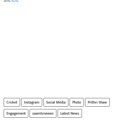
and
IOS
.
Cricket
Instagram
Social Media
Photo
Prithvi Shaw
Engagement
saamtvneews
Latest News