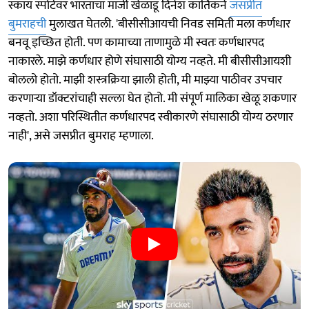
स्काय स्पोर्टवर भारताचा माजी खेळाडू दिनेश कार्तिकने
जसप्रीत
बुमराहची
मुलाखत घेतली. 'बीसीसीआयची निवड समिती मला कर्णधार
बनवू इच्छित होती. पण कामाच्या ताणामुळे मी स्वतः कर्णधारपद
नाकारले. माझे कर्णधार होणे संघासाठी योग्य नव्हते. मी बीसीसीआयशी
बोललो होतो. माझी शस्त्रक्रिया झाली होती, मी माझ्या पाठीवर उपचार
करणाऱ्या डॉक्टरांचाही सल्ला घेत होतो. मी संपूर्ण मालिका खेळू शकणार
नव्हतो. अशा परिस्थितीत कर्णधारपद स्वीकारणे संघासाठी योग्य ठरणार
नाही', असे जसप्रीत बुमराह म्हणाला.