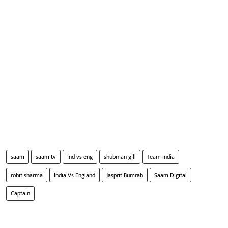
saam
saam tv
ind vs eng
shubman gill
Team India
rohit sharma
India Vs England
Jasprit Bumrah
Saam Digital
Captain