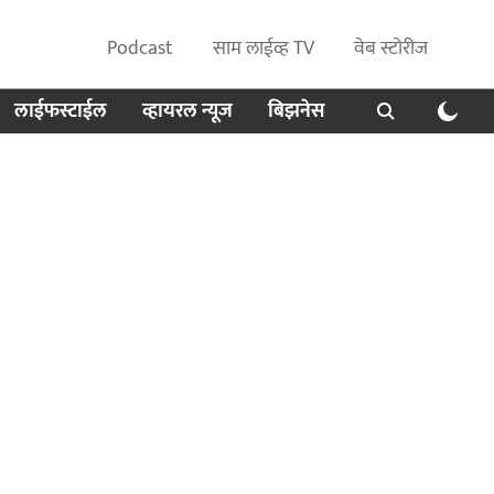
Podcast
साम लाईव्ह TV
वेब स्टोरीज
लाईफस्टाईल
व्हायरल न्यूज
बिझनेस