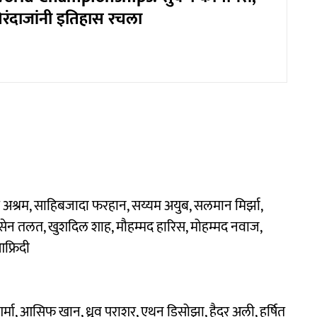
िरंदाजांनी इतिहास रचला
श्रम, साहिबजादा फरहान, सय्यम अयुब, सलमान मिर्झा,
ेन तलत, खुशदिल शाह, मौहम्मद हारिस, मोहम्मद नवाज,
फ्रिदी
्मा, आसिफ खान, ध्रुव पराशर, एथन डिसोझा, हैदर अली, हर्षित