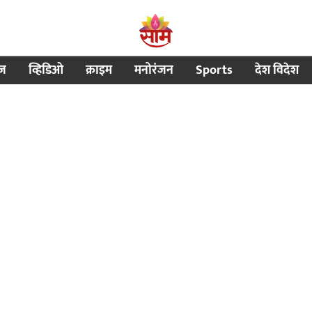
ीज
व्हिडिओ
क्राइम
मनोरंजन
Sports
देश विदेश