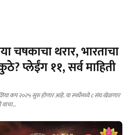
या चषकाचा थरार, भारताचा
े? प्लेईंग ११, सर्व माहिती
या कप २०२५ सुरु होणार आहे. या स्पर्धेमध्ये ८ संघ खेळणार
 वाचा...