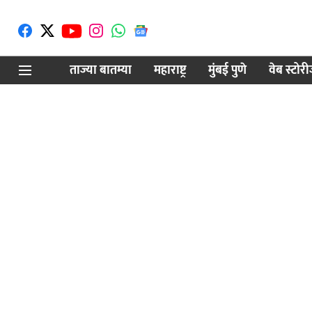
ताज्या बातम्या
महाराष्ट्र
मुंबई पुणे
वेब स्टोर