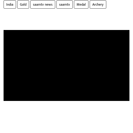
India
Gold
saamtv news
saamtv
Medal
Archery