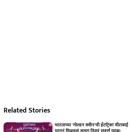
Related Stories
भारताच्या 'गोल्डन क्वीन'ची हॅटट्रिक! मीराबाई
चानूनं मिळवलं सलग तिसरं सुवर्ण पदक;