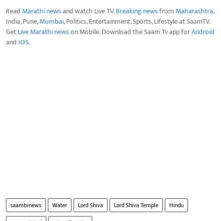
Read
Marathi news
and watch Live TV.
Breaking news
from
Maharashtra
,
India, Pune,
Mumbai
, Politics, Entertainment, Sports, Lifestyle at SaamTV.
Get
Live Marathi news
on Mobile. Download the Saam Tv app for
Android
and
IOS
.
saamtvnews
Water
Lord Shiva
Lord Shiva Temple
Hindu