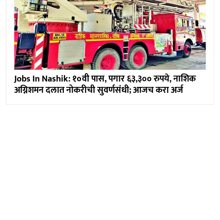
Jobs In Nashik: १०वी पास, पगार ६३,३०० रुपये, नाशिक
अग्निशमन दलात नोकरीची सुवर्णसंधी; आजच करा अर्ज