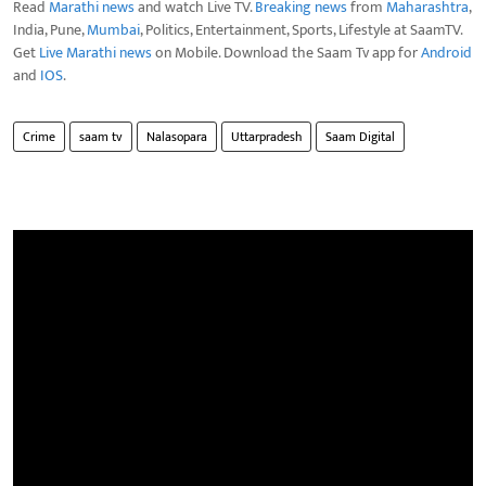
Read
Marathi news
and watch Live TV.
Breaking news
from
Maharashtra
,
India, Pune,
Mumbai
, Politics, Entertainment, Sports, Lifestyle at SaamTV.
Get
Live Marathi news
on Mobile. Download the Saam Tv app for
Android
and
IOS
.
Crime
saam tv
Nalasopara
Uttarpradesh
Saam Digital