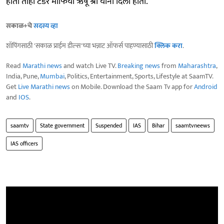
होता तोही टेंडर माफिया ऋषू श्री यांनी दिला होता.
सकाळ+चे
सदस्य व्हा
शॉपिंगसाठी 'सकाळ प्राईम डील्स'च्या भन्नाट ऑफर्स पाहण्यासाठी
क्लिक करा
.
Read
Marathi news
and watch Live TV.
Breaking news
from
Maharashtra
,
India, Pune,
Mumbai
, Politics, Entertainment, Sports, Lifestyle at SaamTV.
Get
Live Marathi news
on Mobile. Download the Saam Tv app for
Android
and
IOS
.
saamtv
State government
Suspended
IAS
Bihar
saamtvneews
IAS officers