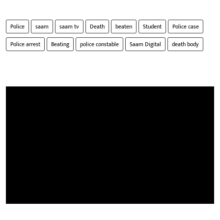
Police
saam
saam tv
Death
beaten
Student
Police case
Police arrest
Beating
police constable
Saam Digital
death body