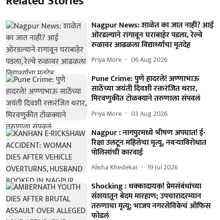
Related Stories
Nagpur News: शाळेत का जात नाही? आई
ओरडल्याने रागावून घराबाहेर पडला, रेल्वे
रुळावर आढळला विद्यार्थ्याचा मृतदेह
Priya More
06 Aug 2026
Pune Crime: पुणे हादरले! अण्णाभाऊ
साठेंच्या जयंती दिवशी रक्तरंजित थरार,
मिरवणुकीत टोळक्याने तरुणाला संपवलं
Priya More
03 Aug 2026
Nagpur : नागपुरमध्ये भीषण अपघात! ई-
रिक्षा उलटून महिलेचा मृत्यू, नवऱ्याविरोधात
पोलिसांची कारवाई
Alisha Khedekar
19 Jul 2026
Shocking : धक्कादायक! प्रेमसंबंधांच्या
संशयातून बेदम मारहाण; उपचारादरम्यान
तरुणाचा मृत्यू; भाजप नगरसेविकेचं ऑफिस
फोडलं