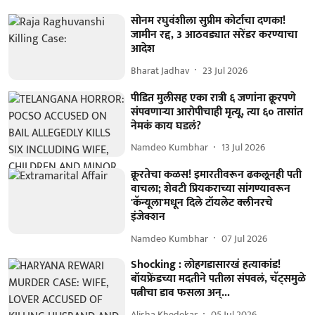
सोनम रघुवंशीला सुप्रीम कोर्टाचा दणका!
जामीन रद्द, 3 आठवड्यात सरेंडर करण्याचा
आदेश
Bharat Jadhav
23 Jul 2026
पीडित मुलीसह एका रात्री ६ जणांना क्रूरपणे
संपवणाऱ्या आरोपीचाही मृत्यू, त्या ६० तासांत
नेमकं काय घडलं?
Namdeo Kumbhar
13 Jul 2026
क्रूरतेचा कळस! इमारतीवरून ढकलूनही पती
वाचला; शेवटी प्रियकराच्या सांगण्यावरून
'कॅन्यूला'मधून दिले टॉयलेट क्लीनरचे
इंजेक्शन
Namdeo Kumbhar
07 Jul 2026
Shocking : लोहगडासारखं हत्याकांड!
बॉयफ्रेंडच्या मदतीने पतीला संपवलं, चॅट्समुळे
पत्नीचा डाव फसला अन्...
Alisha Khedekar
05 Jul 2026