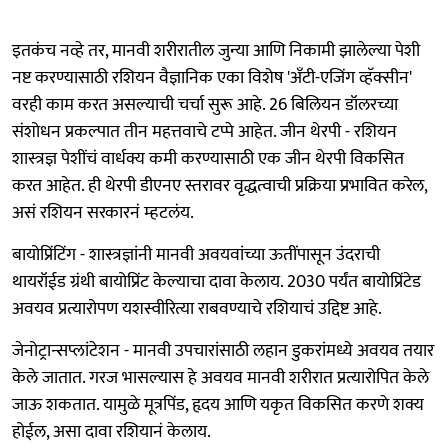
इतकंच नव्हे तर, मानवी शरीरातील जुन्या आणि निकामी झालेल्या पेशी
नष्ट करण्यासाठी रशियन वैज्ञानिक एका विशेष 'अँटी-एजिंग व्हॅक्सीन'
वरही काम करत असल्याची चर्चा सुरू आहे. 26 बिलियन डॉलरच्या
संशोधन प्रकल्पात तीन महत्तवाचे टप्पे आहेत. जीन थेरपी - रशियन
शास्त्रज्ञ पेशींचं वार्धक्य कमी करण्यासाठी एक जीन थेरपी विकसित
करत आहेत. ही थेरपी डीएनए स्तरावर वृद्धत्वाची प्रक्रिया प्रभावित करेल,
असं रशियन सरकारनं म्हटलंय.
बायोप्रिंटिंग - शास्त्रज्ञांनी मानवी अवयवांच्या ऊतींपासून उंदराची
थायरॉईड ग्रंथी बायोप्रिंट केल्याचा दावा केलाय. 2030 पर्यंत बायोप्रिंटेड
अवयव प्रत्यारोपण यशस्वीरित्या राबवण्याचे रशियाचं उद्दिष्ट आहे.
जेनोट्रान्सप्लांटेशन - मानवी उपचारांसाठी लहान डुकरांमध्ये अवयव तयार
केले जातात. गरज भासल्यास हे अवयव मानवी शरीरात प्रत्यारोपित केले
जाऊ शकतात. यामुळे मूत्रपिंड, हृदय आणि यकृत विकसित करणे शक्य
होईल, असा दावा रशियानं केलाय.