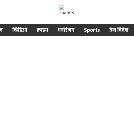
ीज
व्हिडिओ
क्राइम
मनोरंजन
Sports
देश विदेश