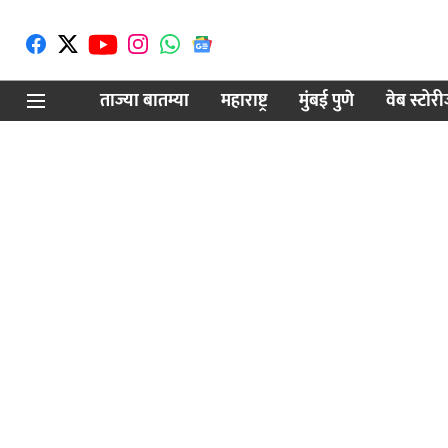
ताज्या बातम्या
महाराष्ट्र
मुंबई पुणे
वेब स्टोर