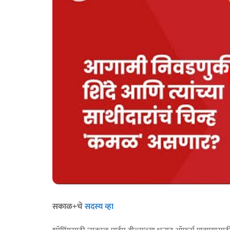
सकाळ+चे
सदस्य व्हा