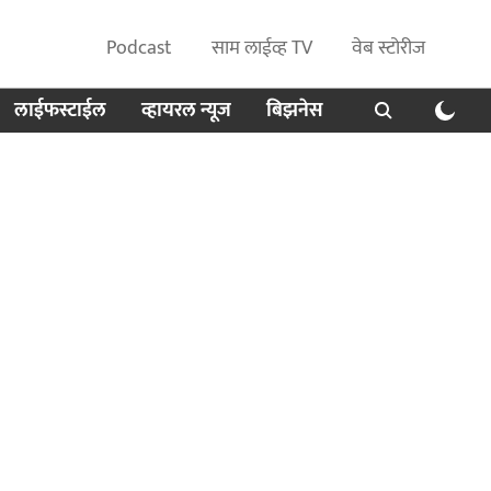
Podcast
साम लाईव्ह TV
वेब स्टोरीज
लाईफस्टाईल
व्हायरल न्यूज
बिझनेस