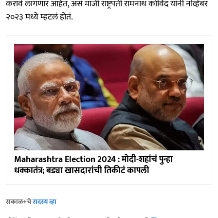
करावे लागणार आहेत, असं माजी राष्ट्रपती रामनाथ कोविंद यांनी नोव्हेंबर
२०२३ मध्ये म्हटलं होतं.
Maharashtra Election 2024 : मोदी-शहांचं पुन्हा
धक्कातंत्र; बड्या खासदारांची तिकीटं कापली
सकाळ+चे
सदस्य व्हा