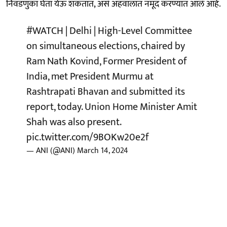
निवडणुका घेता येऊ शकतात, असं अहवालात नमूद करण्यात आलं आहे.
#WATCH
| Delhi | High-Level Committee
on simultaneous elections, chaired by
Ram Nath Kovind, Former President of
India, met President Murmu at
Rashtrapati Bhavan and submitted its
report, today. Union Home Minister Amit
Shah was also present.
pic.twitter.com/9BOKw20e2f
— ANI (@ANI)
March 14, 2024