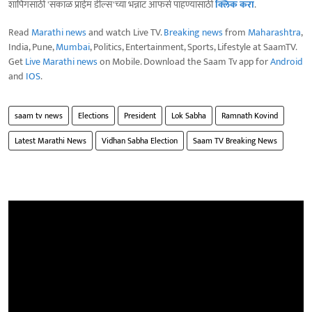
शॉपिंगसाठी 'सकाळ प्राईम डील्स'च्या भन्नाट ऑफर्स पाहण्यासाठी
क्लिक करा
.
Read
Marathi news
and watch Live TV.
Breaking news
from
Maharashtra
,
India, Pune,
Mumbai
, Politics, Entertainment, Sports, Lifestyle at SaamTV.
Get
Live Marathi news
on Mobile. Download the Saam Tv app for
Android
and
IOS
.
saam tv news
Elections
President
Lok Sabha
Ramnath Kovind
Latest Marathi News
Vidhan Sabha Election
Saam TV Breaking News