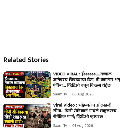
Related Stories
VIDEO VIRAL : ईssssss....गच्चाळ
जागेवरच चिवड्याचा ढिग, तो कामगार अन्
पॅकिंग... व्हिडिओ बघून किळस येईल
Saam Tv
05 Aug 2026
Viral Video : 'मोहब्बतें'नं ओलांडली
सीमा...चिनी सैनिकानं गायलं शाहरूखचं
रोमँटिक गाणं; व्हिडिओ व्हायरल
Saam Tv
01 Aug 2026