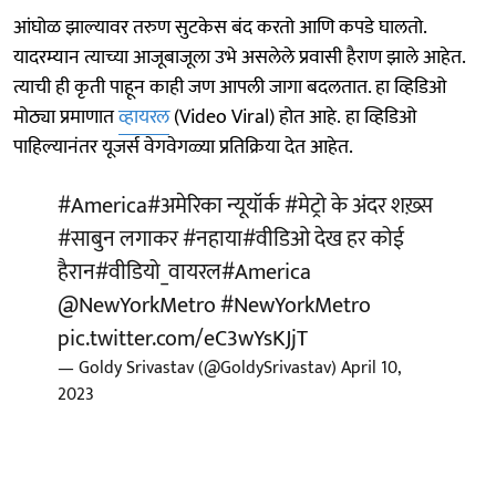
आंघोळ झाल्यावर तरुण सुटकेस बंद करतो आणि कपडे घालतो.
यादरम्यान त्याच्या आजूबाजूला उभे असलेले प्रवासी हैराण झाले आहेत.
त्याची ही कृती पाहून काही जण आपली जागा बदलतात. हा व्हिडिओ
मोठ्या प्रमाणात
व्हायरल
(Video Viral) होत आहे. हा व्हिडिओ
पाहिल्यानंतर यूजर्स वेगवेगळ्या प्रतिक्रिया देत आहेत.
#America
#अमेरिका
न्यूयॉर्क
#मेट्रो
के अंदर शख़्स
#साबुन
लगाकर
#नहाया
#वीडिओ
देख हर कोई
हैरान
#वीडियो_वायरल
#America
@NewYorkMetro
#NewYorkMetro
pic.twitter.com/eC3wYsKJjT
— Goldy Srivastav (@GoldySrivastav)
April 10,
2023