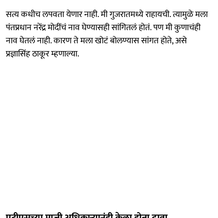
सत्य कधीच लपवता येणार नाही. मी गुजरातमध्ये राहायची. त्यामुळे मला
पंतप्रधान नरेंद्र मोदींचं नाव घेण्यासही सांगितलं होतं. पण मी कुणाचंही
नाव घेतलं नाही. कारण ते मला खोटं बोलण्यास सांगत होते, असे
प्रज्ञासिंह ठाकूर म्हणाल्या.
एटीएसच्या माजी अधिकाऱ्यानंही केला होता दावा