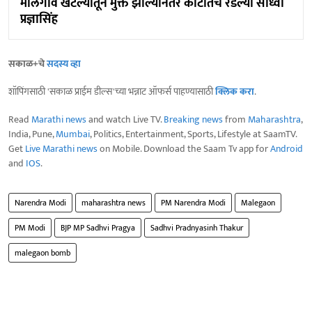
मालेगाव खटल्यातून मुक्त झाल्यानंतर कोर्टातच रडल्या साध्वी
प्रज्ञासिंह
सकाळ+चे
सदस्य व्हा
शॉपिंगसाठी 'सकाळ प्राईम डील्स'च्या भन्नाट ऑफर्स पाहण्यासाठी
क्लिक करा
.
Read
Marathi news
and watch Live TV.
Breaking news
from
Maharashtra
,
India, Pune,
Mumbai
, Politics, Entertainment, Sports, Lifestyle at SaamTV.
Get
Live Marathi news
on Mobile. Download the Saam Tv app for
Android
and
IOS
.
Narendra Modi
maharashtra news
PM Narendra Modi
Malegaon
PM Modi
BJP MP Sadhvi Pragya
Sadhvi Pradnyasinh Thakur
malegaon bomb