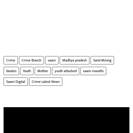
Crime
Crime Branch
saam
Madhya pradesh
Sand Mining
beaten
Youth
Mother
youth attacked
saam marathi
Saam Digital
Crime Latest News