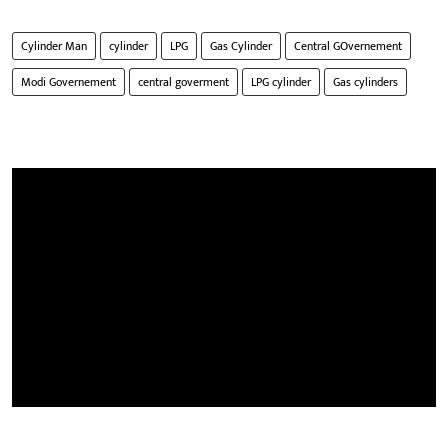
Cylinder Man
cylinder
LPG
Gas Cylinder
Central GOvernement
Modi Governement
central goverment
LPG cylinder
Gas cylinders