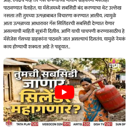
आहे. एवढंच नव्हे तर गॅस कंपन्यांच्या नावाने ग्राहकांना मेसेजही
पाठवण्यात येताहेत. या मॅसेजमध्ये सबसिडी बंद करण्याचा थेट उल्लेख
नसला तरी तुमच्या उत्पन्नाबाबत विचारणा करण्यात आलीय. त्यामुळे
आता उत्पन्नाच्या आधारावर गॅस सिलिंडरची सबसिडी देण्यात येणार
असल्याची माहिती सूत्रांनी दिलीय. आणि याची चाचपणी करण्यासाठीच हे
मॅसेजेस गॅसच्या ग्राहकांना पाठवले जात असल्याचं दिसतंय. यामुळे नेमकं
काय होण्याची शक्यता आहे ते पाहूयात..