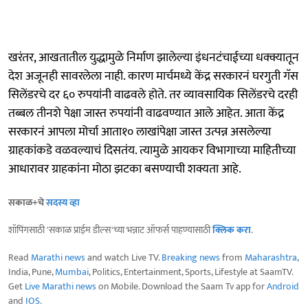
खरंतर, आखतातील युद्धामुळे निर्माण झालेल्या इंधनटंचाईच्या धक्क्यातून
देश अजूनही सावरलेला नाही. कारण मार्चमध्ये केंद्र सरकारनं घरगुती गॅस
सिलेंडरचे दर ६० रुपयांनी वाढवले होते. तर व्यावसायिक सिलेंडरचे दरही
तब्बल तीनशे पेक्षा जास्त रुपयांनी वाढवण्यात आले आहेत. आता केंद्र
सरकारनं आपला मोर्चा आता१० लाखांपेक्षा जास्त उत्पन्न असलेल्या
ग्राहकांकडे वळवल्याचं दिसतंय. त्यामुळे आयकर विभागाच्या माहितीच्या
आधारावर ग्राहकांना मोठा झटका बसण्याची शक्यता आहे.
सकाळ+चे
सदस्य व्हा
शॉपिंगसाठी 'सकाळ प्राईम डील्स'च्या भन्नाट ऑफर्स पाहण्यासाठी
क्लिक करा
.
Read
Marathi news
and watch Live TV.
Breaking news
from
Maharashtra
,
India, Pune,
Mumbai
, Politics, Entertainment, Sports, Lifestyle at SaamTV.
Get
Live Marathi news
on Mobile. Download the Saam Tv app for
Android
and
IOS
.