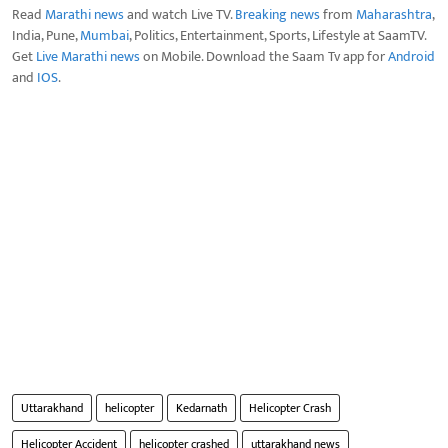
Read
Marathi news
and watch Live TV.
Breaking news
from
Maharashtra
,
India, Pune,
Mumbai
, Politics, Entertainment, Sports, Lifestyle at SaamTV.
Get
Live Marathi news
on Mobile. Download the Saam Tv app for
Android
and
IOS
.
Uttarakhand
helicopter
Kedarnath
Helicopter Crash
Helicopter Accident
helicopter crashed
uttarakhand news