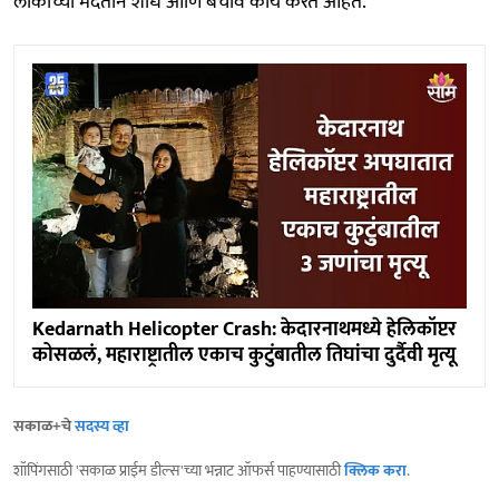
लोकांच्या मदतीने शोध आणि बचाव कार्य करत आहेत.
Kedarnath Helicopter Crash: केदारनाथमध्ये हेलिकॉप्टर
कोसळलं, महाराष्ट्रातील एकाच कुटुंबातील तिघांचा दुर्दैवी मृत्यू
सकाळ+चे
सदस्य व्हा
शॉपिंगसाठी 'सकाळ प्राईम डील्स'च्या भन्नाट ऑफर्स पाहण्यासाठी
क्लिक करा
.