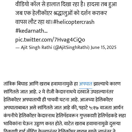
वीडियो कॉल से हालात दिखा रहा है। हादसा तब हुआ
जब एक हेलीकॉप्टर श्रद्धालुओं को दर्शन कराकर
वापस लौट रहा था।
#helicoptercrash
#kedarnath
…
pic.twitter.com/7Hvag4CiQo
— Ajit Singh Rathi (@AjitSinghRathi)
June 15, 2025
तांत्रिक बिघाड आणि खराब हवामानामुळे हा
अपघात
झाल्याचे कारण
सांगितले जात आहे. २ मे रोजी केदारनाथचे दरवाजे उघडल्यानंतर
हेलिकॉप्टर अपघाताची ही पाचवी घटना आहे. आजच्या हेलिकॉप्टर
अपघाताबाबत असे सांगितले जात आहे की, पहाटे ५:१७ वाजता आर्यन
कंपनीचे हेलिकॉप्टर केदारनाथ हेलिपॅडवरून गुप्तकाशी हेलिपॅडकडे सहा
भाविकांना घेऊन उड्डाण करत होते. वाटेत खराब हवामानामुळे दुसऱ्या
ठिकाणी हार्ड लँडिंग केल्यानंतर हेलिकॉप्टर खराब झाले त्यानंतर ते