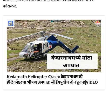
कोसळले.
Kedarnath Helicopter Crash: केदारनाथमध्ये
हेलिकॉप्टरचा भीषण अपघात; लँडिंगपूर्वीच दोन तुकडे|VIDEO