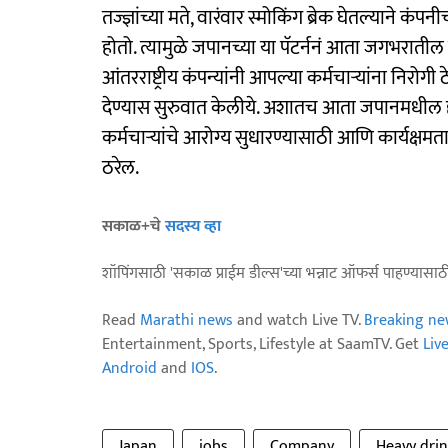
तज्ज्ञांच्या मते, वारंवार स्मोकिंग ब्रेक घेतल्याने कं
होतो. त्यामुळे जपानच्या या पॅटर्ननं आता जगभरातील कॉर
आंतरराष्ट्रीय कंपन्यांनी आपल्या कर्मचाऱ्यांना नि
देण्यास सुरुवात केलीये. अशातच आता जपानमधील हा
कर्मचाऱ्यांचे आरोग्य सुधारण्यासाठी आणि कार्यक्षम
ठरेल.
सकाळ+चे
सदस्य व्हा
शॉपिंगसाठी 'सकाळ प्राईम डील्स'च्या भन्नाट ऑफर्स पाहण्यासा
Read
Marathi news
and watch Live TV.
Breaking ne
Entertainment, Sports, Lifestyle at SaamTV. Get
Liv
Android
and
IOS
.
Japan
jobs
Company
Heavy dri