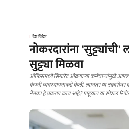
देश विदेश
नोकरदारांना 'सुट्ट्यांची'
सुट्ट्या मिळवा
ऑफिसमध्ये सिगारेट ओढणाऱ्या कर्मचाऱ्यांमुळे आपल्य
कंपनी व्यवस्थापनाकडे केली. त्यानंतर या तक्रारीवर कंपनीनं चक्क 'नो स्मोकिंग'चा फॉर्म्युला शोधून काढलाय.
नेमका हे प्रकरण काय आहे? पाहूयात या स्पेशल रिपोर्