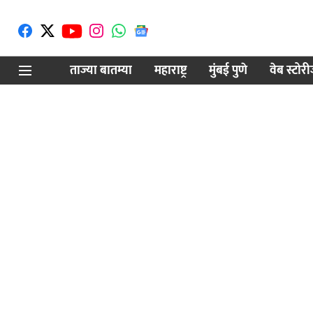
ताज्या बातम्या
महाराष्ट्र
मुंबई पुणे
वेब स्टोर