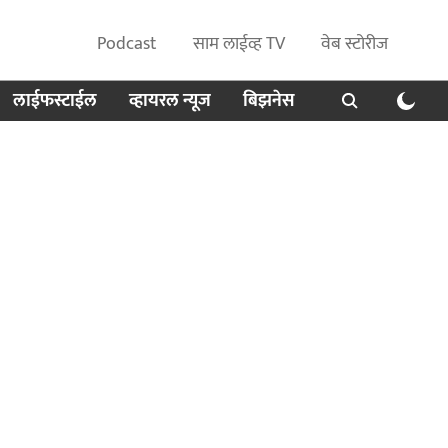
Podcast
साम लाईव्ह TV
वेब स्टोरीज
लाईफस्टाईल
व्हायरल न्यूज
बिझनेस