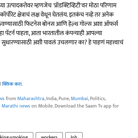
पनीच्या उत्पादकतेवर म्हणजेच 'प्रॉडक्टिव्हिटी'वर मोठा परिणाम
्पोरेट क्षेत्राचं लक्ष वेधून घेतलंय. इतकंच नव्हे तर अनेक
रोगी ठेवण्यासाठी फिटनेस बोनस आणि हेल्थ गोल्स अशा ऑफर्स
 पॅटर्न पाहता, आता भारतातील कंपन्याही आपल्या
ता सुधारण्यासाठी अशी पावलं उचलणार का? हे पाहणं महत्त्वाचं
ठी
क्लिक करा
.
ws
from
Maharashtra
, India, Pune,
Mumbai
, Politics,
e Marathi news
on Mobile. Download the Saam Tv app for
nking-smoking
workers
Job