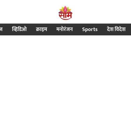
ीज
व्हिडिओ
क्राइम
मनोरंजन
Sports
देश विदेश