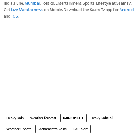
India, Pune,
Mumbai
, Politics, Entertainment, Sports, Lifestyle at SaamTV.
Get
Live Marathi news
on Mobile. Download the Saam Tv app for
Android
and
IOS
.
Heavy Rain
weather forecast
RAIN UPDATE
Heavy RainFall
Weather Update
Maharashtra Rains
IMD alert