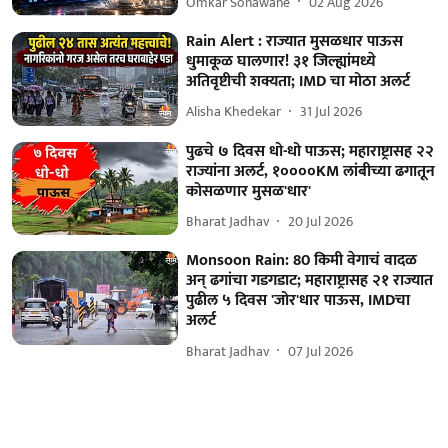
Omkar Sonawane
02 Aug 2026
Rain Alert : राज्यात मुसळधार पाऊस
धुमाकूळ घालणार! ३१ जिल्ह्यांमध्ये
अतिवृष्टीची शक्यता; IMD चा मोठा अलर्ट
Alisha Khedekar
31 Jul 2026
पुढचे ७ दिवस धो-धो पाऊस; महाराष्ट्रासह २२
राज्यांना अलर्ट, १००००KM लांबीच्या ढगातून
कोसळणार मुसळ'धार'
Bharat Jadhav
20 Jul 2026
Monsoon Rain: 80 किमी वेगाचं वादळ
अन् ढगांचा गडगडाट; महाराष्ट्रासह २१ राज्यात
पुढील ५ दिवस 'जोर'धार पाऊस, IMDचा
अलर्ट
Bharat Jadhav
07 Jul 2026