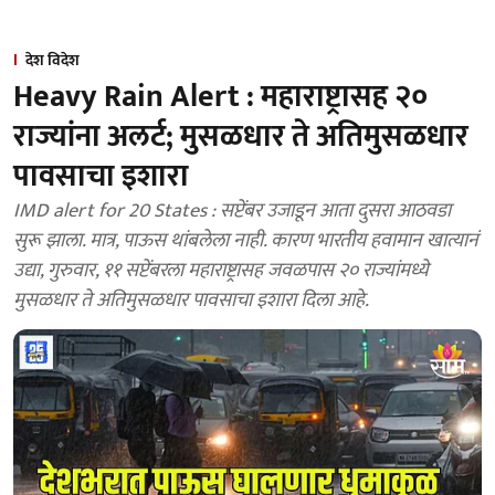
देश विदेश
Heavy Rain Alert : महाराष्ट्रासह २०
राज्यांना अलर्ट; मुसळधार ते अतिमुसळधार
पावसाचा इशारा
IMD alert for 20 States : सप्टेंबर उजाडून आता दुसरा आठवडा
सुरू झाला. मात्र, पाऊस थांबलेला नाही. कारण भारतीय हवामान खात्यानं
उद्या, गुरुवार, ११ सप्टेंबरला महाराष्ट्रासह जवळपास २० राज्यांमध्ये
मुसळधार ते अतिमुसळधार पावसाचा इशारा दिला आहे.