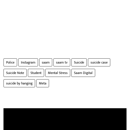
Police
Instagram
saam
saam tv
Suicide
suicide case
Suicide Note
Student
Mental Stress
Saam Digital
suicide by hanging
Meta