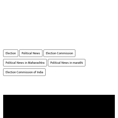
Election
Political News
Election Commission
Political News in Maharashtra
Political News in marathi
Election Commission of India