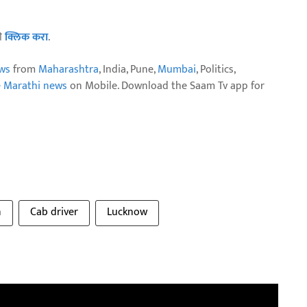
ठी
क्लिक करा
.
ws
from
Maharashtra
, India, Pune,
Mumbai
, Politics,
e Marathi news
on Mobile. Download the Saam Tv app for
n
Cab driver
Lucknow