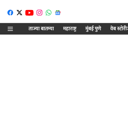
ताज्या बातम्या
महाराष्ट्र
मुंबई पुणे
वेब स्टोर