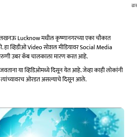
नी लखनऊ Lucknow मधील कृष्णानगरच्या एका चौकात
ी. हा व्हिडीओ Video सोशल मीडियावर Social Media
 ही तरुणी उबर कॅब चालकाला मारण करत आहे.
ना या व्हिडिओमध्ये दिसून येत आहे. जेव्हा काही लोकांनी
गी त्यांच्यावरच ओरडत असल्याचे दिसून आले.