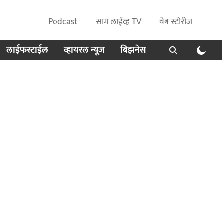
Podcast
साम लाईव्ह TV
वेब स्टोरीज
लाईफस्टाईल
व्हायरल न्यूज
बिझनेस