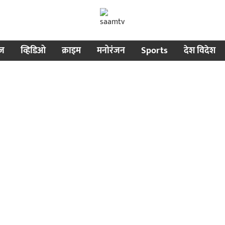
ीज
व्हिडिओ
क्राइम
मनोरंजन
Sports
देश विदेश