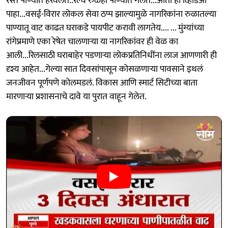
रस्ते पाण्यात हरवलेत..रेल्वे रुळही पाण्यात गेलेत...आता ही व्हिडिओ
पाहा...वसई-विरार लोकल सेवा ठप्प झाल्यामुळे नागरिकांना रुळातल्या
पाण्यातू वाट काढत घराकडे पायपीट करावी लागतेय.... ... मुंग्यांच्या
रांगेप्रमाणे एका रेषेत चालणाऱ्या या नागरिकांवर ही वेळ का
आली...रिलसाठी घराबाहेर पडणाऱ्या लोकप्रतिनिधींना लाज आणणारी ही
दृश्य आहेत...गेल्या सात दिवसांपासून कोसळणाऱ्या पावसाने इथलं
जनजीवन पूर्णपणे कोलमडलं. विकास आणि स्मार्ट सिटीच्या बाता
मारणाऱ्या प्रशासनाचे दावे या पुरात वाहून गेलेत.