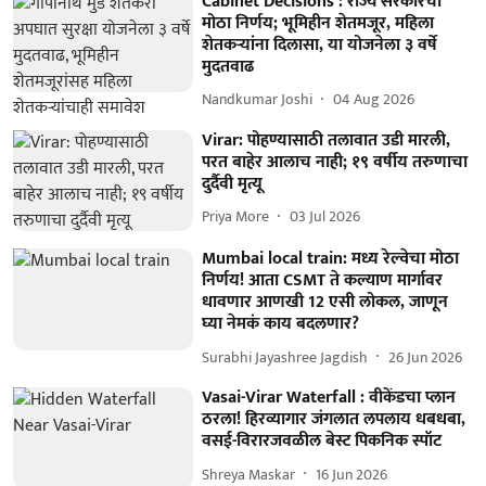
Cabinet Decisions : राज्य सरकारचा
मोठा निर्णय; भूमिहीन शेतमजूर, महिला
शेतकऱ्यांना दिलासा, या योजनेला ३ वर्षे
मुदतवाढ
Nandkumar Joshi
04 Aug 2026
Virar: पोहण्यासाठी तलावात उडी मारली,
परत बाहेर आलाच नाही; १९ वर्षीय तरुणाचा
दुर्दैवी मृत्यू
Priya More
03 Jul 2026
Mumbai local train: मध्य रेल्वेचा मोठा
निर्णय! आता CSMT ते कल्याण मार्गावर
धावणार आणखी 12 एसी लोकल, जाणून
घ्या नेमकं काय बदलणार?
Surabhi Jayashree Jagdish
26 Jun 2026
Vasai-Virar Waterfall : वीकेंडचा प्लान
ठरला! हिरव्यागार जंगलात लपलाय धबधबा,
वसई-विरारजवळील बेस्ट पिकनिक स्पॉट
Shreya Maskar
16 Jun 2026