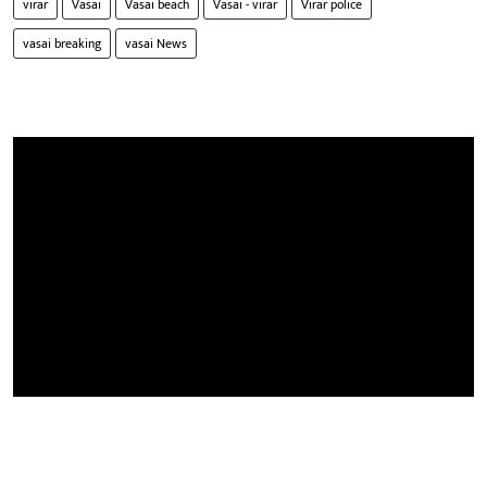
virar
Vasai
Vasai beach
Vasai - virar
Virar police
vasai breaking
vasai News