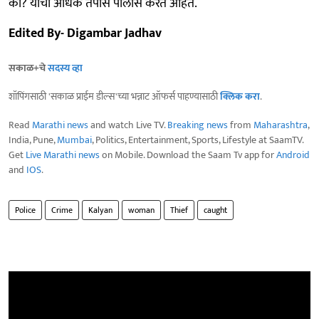
का? याचा अधिक तपास पोलीस करत आहेत.
Edited By- Digambar Jadhav
सकाळ+चे
सदस्य व्हा
शॉपिंगसाठी 'सकाळ प्राईम डील्स'च्या भन्नाट ऑफर्स पाहण्यासाठी
क्लिक करा
.
Read
Marathi news
and watch Live TV.
Breaking news
from
Maharashtra
,
India, Pune,
Mumbai
, Politics, Entertainment, Sports, Lifestyle at SaamTV.
Get
Live Marathi news
on Mobile. Download the Saam Tv app for
Android
and
IOS
.
Police
Crime
Kalyan
woman
Thief
caught