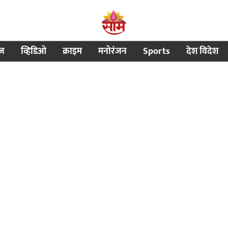
ीज
व्हिडिओ
क्राइम
मनोरंजन
Sports
देश विदेश