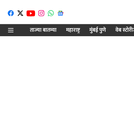
ताज्या बातम्या
महाराष्ट्र
मुंबई पुणे
वेब स्टोर