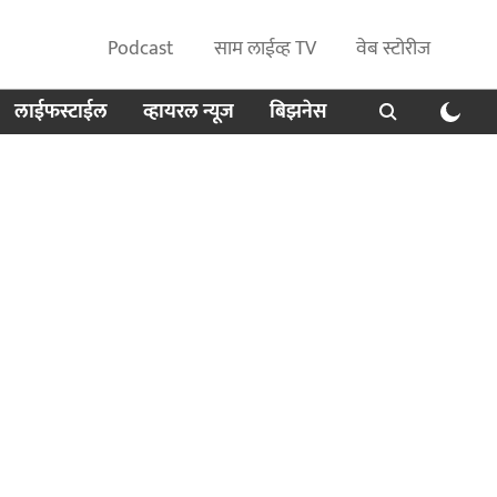
Podcast
साम लाईव्ह TV
वेब स्टोरीज
लाईफस्टाईल
व्हायरल न्यूज
बिझनेस