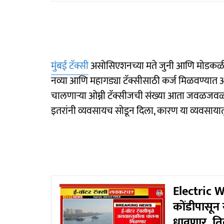
मुंबई टॅक्सी
असोसिएशनच्या मते जुनी आणि मोडकळीस
नव्या आणि महागड्या टॅक्सीसाठी कर्ज मिळवण्यात अडच
चालणाऱ्या ओम्नी टॅक्सीजची संख्या आता जवळजवळ स
इतरांनी व्यवसायच सोडून दिला, कारण या व्यवसायातू
Electric W
कोंडीपासून
धावणार, त